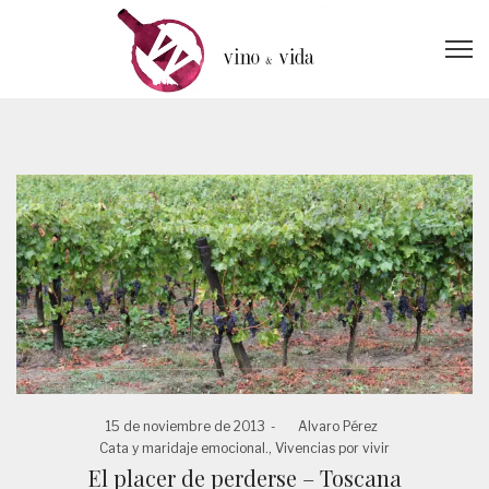
Posted
15 de noviembre de 2013
by
Alvaro Pérez
Posted
on
Cata y maridaje emocional.
Vivencias por vivir
in
El placer de perderse – Toscana