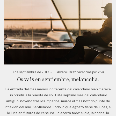
Posted
Posted
3 de septiembre de 2013
by
Alvaro Pérez
Vivencias por vivir
on
in
Os vais en septiembre, melancolía.
La entrada del mes menos indiferente del calendario bien merece
un brindis a la puesta de sol. Este séptimo mes del calendario
antiguo, noveno tras los imperios, marca el más notorio punto de
inflexión del año. Septiembre. Todo lo que agosto tiene de luces, él
lo luce en futuros de censura. Lo acorta todo: el día, la noche, la